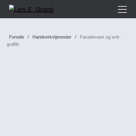
Om oss
Forside
/
Handverkstjenester
/
Fasadevask og anti-
graffiti
Håndverkstjenester
Prosjektledelse
Maler- og byggtapetserarbeider
Fasade og tak
Leietakertilpasning
Dører og vinduer
Fasadevask og anti-graffiti