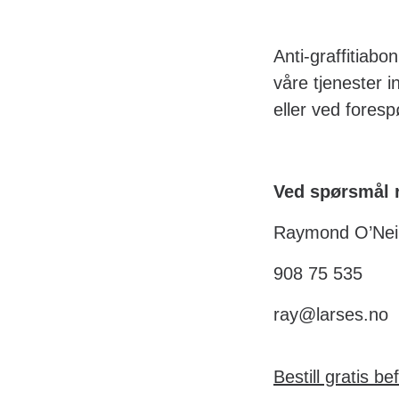
Anti-graffitiab
våre tjenester in
eller ved forespø
Ved spørsmål r
Raymond O’Neil
908 75 535
ray@larses.no
Bestill gratis be