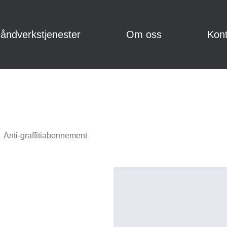
åndverkstjenester
Om oss
Kont
Anti-graffitiabonnement