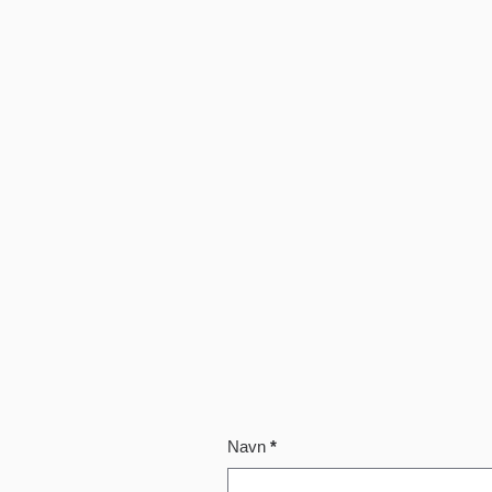
Contact
Navn
*