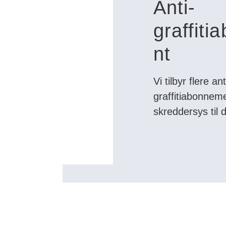
Anti-
graffit
nt
Vi tilbyr flere ant
graffitiabonnem
skreddersys til 