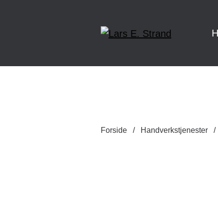
H
Forside
/
Handverkstjenester
/