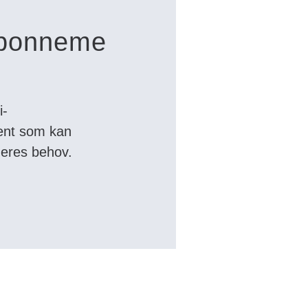
iabonneme
i-
ent som kan
deres behov.