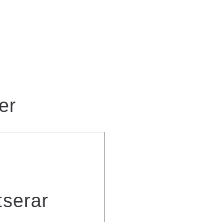
er
Fasade
Prosjekter m
fasade og tak